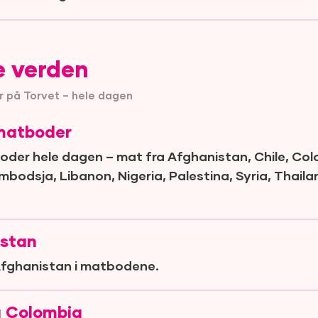
e verden
r på Torvet – hele dagen
 matboder
der hele dagen – mat fra Afghanistan, Chile, Colo
ambodsja, Libanon, Nigeria, Palestina, Syria, Thaila
istan
Afghanistan i matbodene.
g Colombia