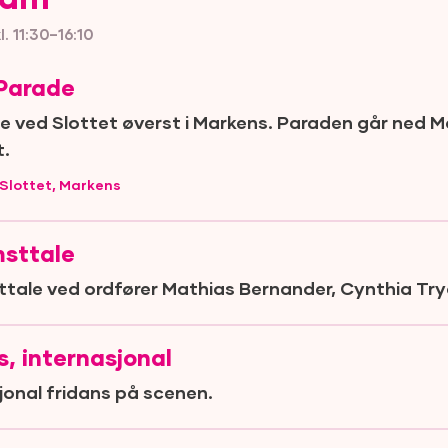
ram
. 11:30–16:10
Parade
 ved Slottet øverst i Markens. Paraden går ned 
t.
Slottet, Markens
sttale
tale ved ordfører Mathias Bernander, Cynthia Try
s, internasjonal
jonal fridans på scenen.