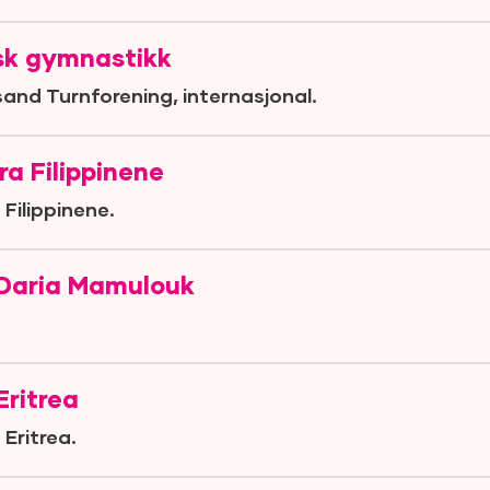
sk gymnastikk
sand Turnforening, internasjonal.
ra Filippinene
 Filippinene.
 Daria Mamulouk
Eritrea
 Eritrea.