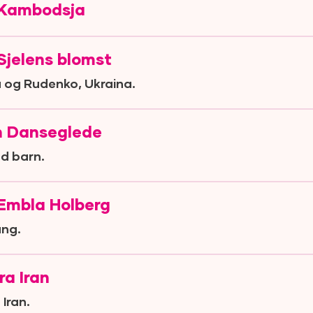
 Kambodsja
Sjelens blomst
 og Rudenko, Ukraina.
n Danseglede
d barn.
Embla Holberg
ang.
ra Iran
 Iran.