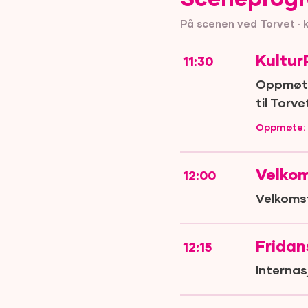
Sceneprog
På scenen ved Torvet · kl
Kultur
11:30
Oppmøte
til Torve
Oppmøte: 
Velkom
12:00
Velkomst
Fridan
12:15
Internas